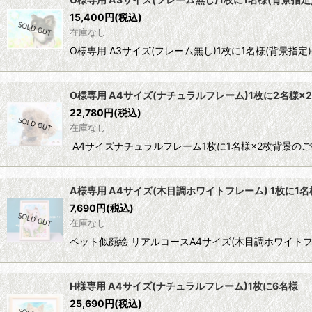
15,400
円
(税込)
並び順
:
在庫なし
O様専用 A3サイズ(フレーム無し)1枚に1名様(背景指
O様専用 A4サイズ(ナチュラルフレーム)1枚に2名様×2
22,780
円
(税込)
在庫なし
A4サイズナチュラルフレーム1枚に1名様×2枚背景のご
A様専用 A4サイズ(木目調ホワイトフレーム) 1枚に1
7,690
円
(税込)
在庫なし
ペット似顔絵 リアルコースA4サイズ(木目調ホワイトフ
H様専用 A4サイズ(ナチュラルフレーム)1枚に6名様
25,690
円
(税込)