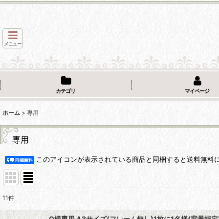
メニュー
カテゴリ
マイページ
ホーム
>
専用
専用
このアイコンが表示されている商品と同梱すると送料無料
11
件
表示数
:
O様専用 A3サイズ(フレーム無し)1枚に1名様(背景指定