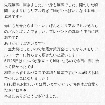
先程無事に届きました。中身も無事でした。開封した瞬
間、あまりにもリアル過ぎて胸がいっぱいになり本当に
感激です✨
母にも見せたらすご～い。ほんとにリアルでミルそのも
のだねと涙ぐんでました。プレゼントの2L版も本当に感
激です❣️
ありがとうございます✨
一生大切にしたいので地震対策万全にしてからメモリア
ルコーナーに飾らせて頂きたいと思います✨✨
5月25日はミルバが旅立って1年になるので命日に間に合
って良かったです。
相変わらずミルバロスで体調も最悪ですがkazu様のお陰
で少し元気になりました！
kazu様もお忙しいとは思いますがどうぞお身体ご自愛く
ださいね🍀🍀
本当にありがとうございました。