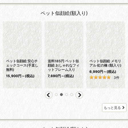
ペット似顔絵(額入り)
送料185円 ペット似
下描きから確認でき
ペットちゃんと一緒
顔絵 メモリアル 虹の
ます ! ペット似顔絵
の似顔絵
橋 (フィットフレー
プレミアムコース
13,900
円
～
(税込)
ム)
19,980
円
～
(税込)
7,690
円
～
(税込)
1
件
もっと見る