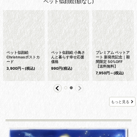
ペット似顔絵(額なし)
ペット似顔絵 メモリ
ペット似顔絵 虹の風
ペットの似顔絵 リア
アル 2Lサイズ〜A4
景 2Lサイズ(額無
ルコース(フレーム無
サイズ 送料185円
し) 送料185円
し)
5,600
円
～
(税込)
5,600
円
～
(税込)
4,700
円
～
(税込)
もっと見る