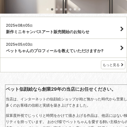
2025
08
05
年
月
日
新作ミニキャンバスアート販売開始のお知らせ
2025
05
03
年
月
日
ペットちゃんのプロフィールを教えていただけますか?
もっと見る
ペット似顔絵なら創業29年の当店にお任せください。
当店は、インターネットの似顔絵ショップが殆ど無かった時代から営業
多くのお客様の信頼と実績を築き上げてきました。
採算度外視でじっくりと時間をかけて描き上げる作品は、
他店にはない
リティを持っています。 おかげ様でペットちゃんを愛する飼い主様から