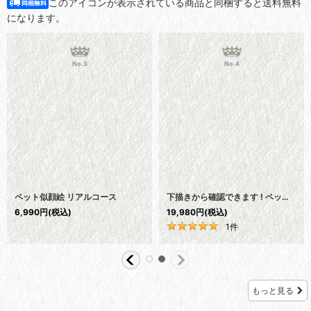
このアイコンが表示されている商品と同梱すると送料無料
になります。
No.1
No.2
プレミアム ペットアート 新発売記念｜期間限定 50%OFF 【送料無料】
ペット似顔絵 メモリアル 虹の橋 (額入り)
6,990
円
(税込)
7,950
円
(税込)
3
件
もっと見る