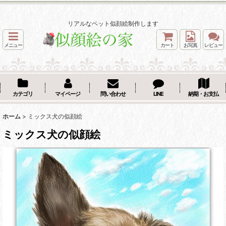
リアルなペット似顔絵制作します
メニュー
カート
お写真
レビュー
カテゴリ
マイページ
問い合わせ
LINE
納期・お支払
ホーム
>
ミックス犬の似顔絵
ミックス犬の似顔絵