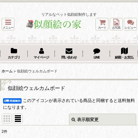
リアルなペット似顔絵制作します
メニュー
カート
お写真
レビュー
カテゴリ
マイページ
問い合わせ
LINE
納期・お支払
ホーム
>
似顔絵ウェルカムボード
似顔絵ウェルカムボード
このアイコンが表示されている商品と同梱すると送料無料
になります。
表示順変更
閉じる
2
件
表示数
: