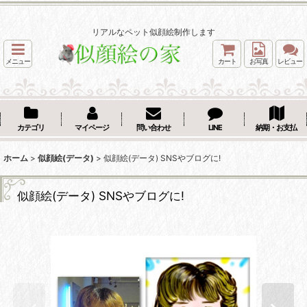
リアルなペット似顔絵制作します
メニュー
カート
お写真
レビュー
カテゴリ
マイページ
問い合わせ
LINE
納期・お支払
ホーム
>
似顔絵(データ)
>
似顔絵(データ) SNSやブログに!
似顔絵(データ) SNSやブログに!