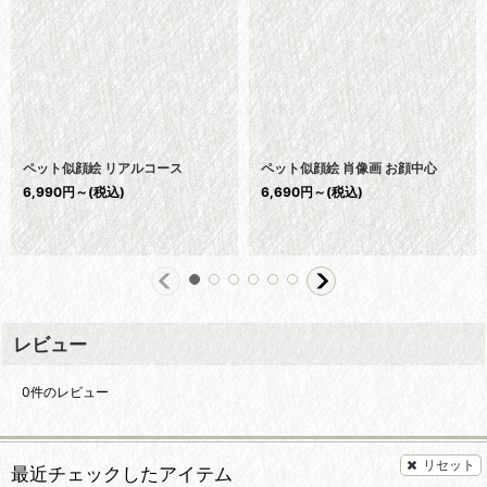
ペット似顔絵 リアルコース
ペット似顔絵 肖像画 お顔中心
6,990
円
～
(税込)
6,690
円
～
(税込)
レビュー
0
件のレビュー
リセット
最近チェックしたアイテム